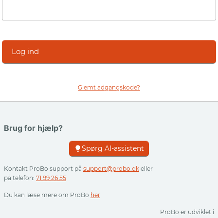
Log ind
Glemt adgangskode?
Brug for hjælp?
Spørg AI-assistent
Kontakt ProBo support på
support@probo.dk
eller
på telefon:
71 99 26 55
Du kan læse mere om ProBo
her
ProBo er udviklet i